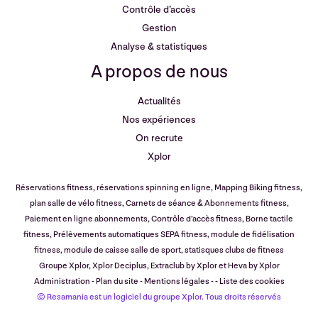
Contrôle d’accès
Gestion
Analyse & statistiques
A propos de nous
Actualités
Nos expériences
On recrute
Xplor
Réservations fitness, réservations spinning en ligne, Mapping Biking fitness,
plan salle de vélo fitness, Carnets de séance & Abonnements fitness,
Paiement en ligne abonnements, Contrôle d’accès fitness, Borne tactile
fitness, Prélèvements automatiques SEPA fitness, module de fidélisation
fitness, module de caisse salle de sport, statisques clubs de fitness
Groupe Xplor
,
Xplor Deciplus
,
Extraclub by Xplor
et
Heva by Xplor
Administration
-
Plan du site
-
Mentions légales
-
-
Liste des cookies
© Resamania est un logiciel du groupe Xplor. Tous droits réservés